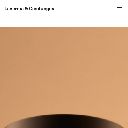
We work in three main areas: corporate identity,
product design, and packaging design. Focusing on
these three disciplines keeps us observant,
creative, and full of fresh ideas. Transferring
concepts and experience from one field to another
serves as a constant source of inspiration for
innovation.